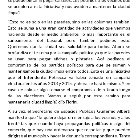
se puede pintar ni pegar carteles. Les pedimos a los vecinos que
se acoplen a esta iniciativa y nos ayuden a mantener la ciudad
limpia”.
“Esto no es solo en las paredes, sino en las columnas también.
Esto se suma a una gran cantidad de actividades que venimos
haciendo desde el medio ambiente, lo más importante es el
saneamiento del basural, pero también pedimos esto.
Queremos que la ciudad sea saludable para todos. Ahora se
profundiza este tema por la campaña política ya que las paredes
se usan para pegar afiches o pintarlas. Acá pedimos el
compromiso de los partidos políticos para que se sumen y
mantengamos la ciudad limpia entre todos. Esta es una iniciativa
que el Intendente Petrecca ya había tomado en campaña
electoral en los años 2013 y 2015, y ahora se hará lo mismo. Y en
caso de colocar algo tomarse el compromiso de retirarlo luego
de las elecciones. Vamos a seguir por este camino para
mantener la ciudad limpia”, dijo Fiorini.
A su vez, el Secretario de Espacios Públicos Guillermo Alberti
manifestó que “le quiero dejar un mensaje a los vecinos y a los
frentistas que cuando haya propagandas políticas o algo del
comercio, que hay una ordenanza que respetar y que pueden
dirigirse al municipio y hacer la denuncia correspondiente. Tanto