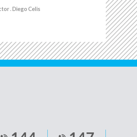
ctor
. Diego Celis