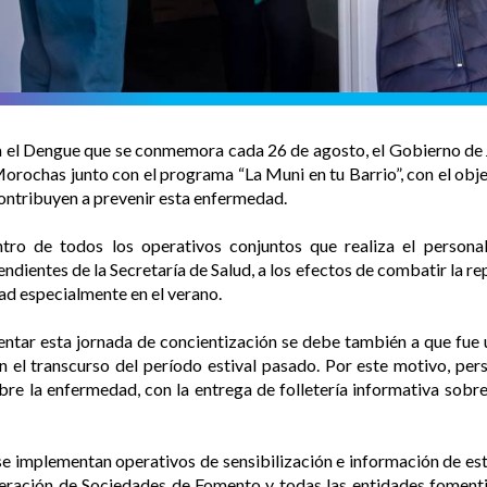
a el Dengue que se conmemora cada 26 de agosto, el Gobierno de J
orochas junto con el programa “La Muni en tu Barrio”, con el obj
ontribuyen a prevenir esta enfermedad.
tro de todos los operativos conjuntos que realiza el persona
ientes de la Secretaría de Salud, a los efectos de combatir la re
ad especialmente en el verano.
entar esta jornada de concientización se debe también a que fue 
 el transcurso del período estival pasado. Por este motivo, per
bre la enfermedad, con la entrega de folletería informativa sobr
implementan operativos de sensibilización e información de estas
deración de Sociedades de Fomento y todas las entidades fomenti