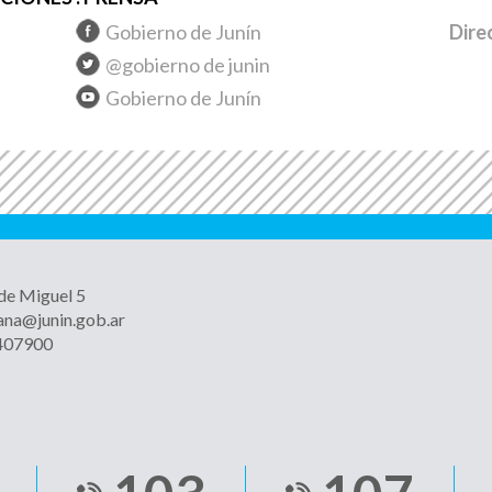
Gobierno de Junín
Dire
@gobierno de junin
Gobierno de Junín
 de Miguel 5
ana@junin.gob.ar
4407900