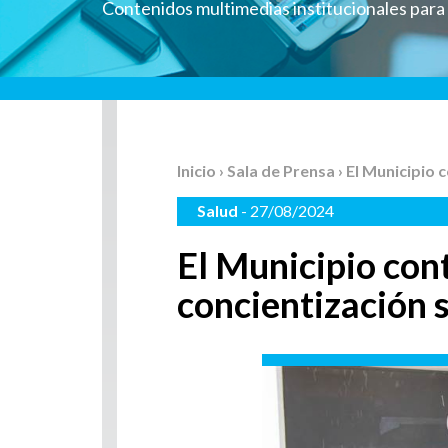
Contenidos multimedias institucionales par
Inicio
›
Sala de Prensa
› El Municipio
Salud
- 27/08/2024
El Municipio con
concientización 