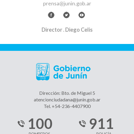
prensa@junin.gob.ar
Director
. Diego Celis
Dirección: Bto. de Miguel 5
atencionciudadana@junin.gob.ar
Tel. +54-236-4407900
100
911