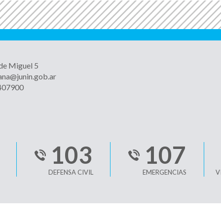
 de Miguel 5
ana@junin.gob.ar
4407900
103
107
DEFENSA CIVIL
EMERGENCIAS
V