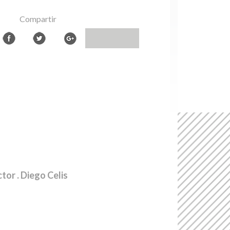
Compartir
ctor
. Diego Celis