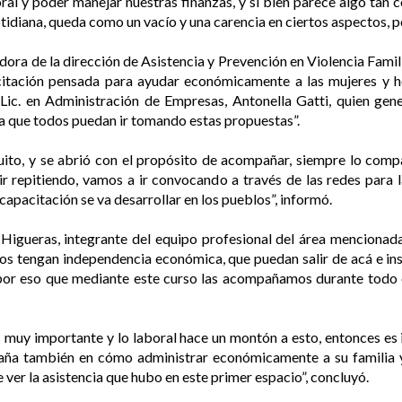
al y poder manejar nuestras finanzas, y si bien parece algo tan co
tidiana, queda como un vacío y una carencia en ciertos aspectos, p
ra de la dirección de Asistencia y Prevención en Violencia Famil
citación pensada para ayudar económicamente a las mujeres y ho
Lic. en Administración de Empresas, Antonella Gatti, quien gen
 que todos puedan ir tomando estas propuestas”.
uito, y se abrió con el propósito de acompañar, siempre lo comp
uir repitiendo, vamos a ir convocando a través de las redes para 
capacitación se va desarrollar en los pueblos”, informó.
ta Higueras, integrante del equipo profesional del área mencionada,
cinos tengan independencia económica, que puedan salir de acá e 
 por eso que mediante este curso las acompañamos durante todo
s muy importante y lo laboral hace un montón a esto, entonces 
mpaña también en cómo administrar económicamente a su familia 
 ver la asistencia que hubo en este primer espacio”, concluyó.