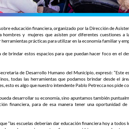
sobre educación financiera, organizado por la Dirección de Asisten
 a hombres y mujeres que asisten por diferentes cuestiones a l
 herramientas prácticas para utilizar en la economía familiar y e
a de brindar estos espacios para que puedan hacer foco en el des
, Secretaria de Desarrollo Humano del Municipio, expresó: “Este 
nos, todas las herramientas que podamos brindar desde el área
nses, esto es algo que nuestro intendente Pablo Petrecca nos pide c
ueda desarrollar su economía, sino apuntamos también puntualme
ión financiera, para de esa manera tener una oportunidad de 
ó que “las escuelas deberían dar educación financiera hoy a todos l