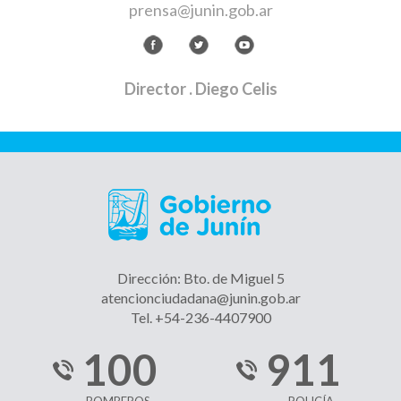
prensa@junin.gob.ar
Director
. Diego Celis
Dirección: Bto. de Miguel 5
atencionciudadana@junin.gob.ar
Tel. +54-236-4407900
100
911