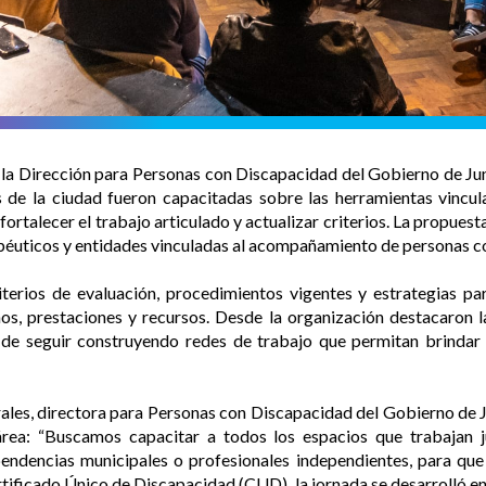
 la Dirección para Personas con Discapacidad del Gobierno de Jun
es de la ciudad fueron capacitadas sobre las herramientas vincu
ortalecer el trabajo articulado y actualizar criterios. La propues
rapéuticos y entidades vinculadas al acompañamiento de personas c
terios de evaluación, procedimientos vigentes y estrategias par
chos, prestaciones y recursos. Desde la organización destacaron 
 de seguir construyendo redes de trabajo que permitan brindar r
ales, directora para Personas con Discapacidad del Gobierno de Ju
área: “Buscamos capacitar a todos los espacios que trabajan j
pendencias municipales o profesionales independientes, para qu
tificado Único de Discapacidad (CUD), la jornada se desarrolló en