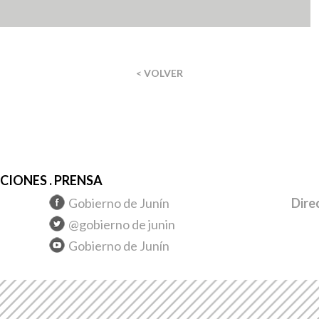
< VOLVER
IONES . PRENSA
Gobierno de Junín
Dire
@gobierno de junin
Gobierno de Junín