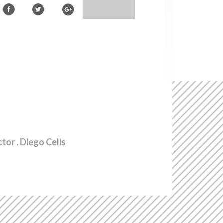
ctor
. Diego Celis