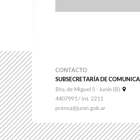
CONTACTO
SUBSECRETARÍA DE COMUNICAC
Bto. de Miguel 5 - Junín (B)
4407991 / Int. 2211
prensa@junin.gob.ar