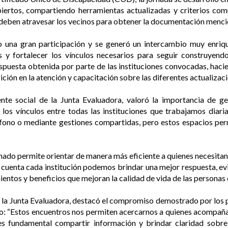
iertos, compartiendo herramientas actualizadas y criterios com
e deben atravesar los vecinos para obtener la documentación menc
na gran participación y se generó un intercambio muy enrique
s y fortalecer los vínculos necesarios para seguir construyend
espuesta obtenida por parte de las instituciones convocadas, hac
ción en la atención y capacitación sobre las diferentes actualizac
tente social de la Junta Evaluadora, valoró la importancia de g
 los vínculos entre todas las instituciones que trabajamos diar
fono o mediante gestiones compartidas, pero estos espacios pe
inado permite orientar de manera más eficiente a quienes neces
 cuenta cada institución podemos brindar una mejor respuesta, evit
entos y beneficios que mejoran la calidad de vida de las personas 
 la Junta Evaluadora, destacó el compromiso demostrado por los p
uvo: “Estos encuentros nos permiten acercarnos a quienes acompañ
, es fundamental compartir información y brindar claridad sobr