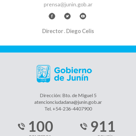
prensa@junin.gob.ar
Director
. Diego Celis
Dirección: Bto. de Miguel 5
atencionciudadana@junin.gob.ar
Tel. +54-236-4407900
100
911