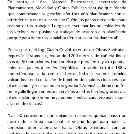
En tanto, el Arq. Marcelo Balestrasse, secretario de
Planeamiento, Movilidad y Obras Públicas sostuvo que “desde
que comenzamos la gestión año tras año planificamos con el
intendente y en este caso con Guido los pasos necesarios para
realizar estos trabajos. Luego de escuchar las necesidades de
los vecinos, nos pusimos a trabajar de acuerdo a lo planificado
porque para nosotros la palabra tiene un valor fundamental”.
Por su parte, el Ing. Guido Covini, director de Obras Sanitarias
expresó: “Estamos ejecutando 1200 metros de cañería lineal,
más de 50 conexiones, todo vuelca por pendiente y va a parar al
colector que está en Av. República cruzando la ruta 188 y
conectándose a la red existente. Esto a su vez termina
volcándose en la estación de bombeo de líquidos cloacales que
planificamos y realizamos en la gestión”. Además, afirmó que “es
un orgullo llegar con estos servicios a estos barrios, gracias a la
planificación que hubo hoy podemos volcar cada vez más caudal
a la red de cloacas”.
“Las 50 conexiones que dejamos realizadas quedan hasta un
metro de la línea municipal, el vecino luego para hacer la
conexión debe acercarse hasta Obras Sanitarias con un
matriculado con un plano que tiene que entregar, para que le