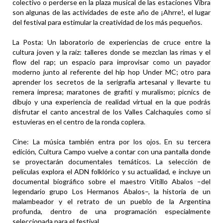
colectivo o perderse en la plaza musical de las estaciones Vibra
son algunas de las actividades de este año de ¡Ahrre!, el lugar
del festival para estimular la creatividad de los más pequeños.
La Posta: Un laboratorio de experiencias de cruce entre la
cultura joven y la raíz: talleres donde se mezclan las rimas y el
flow del rap; un espacio para improvisar como un payador
moderno junto al referente del hip hop Under MC; otro para
aprender los secretos de la serigrafía artesanal y llevarte tu
remera impresa; maratones de grafiti y muralismo; picnics de
dibujo y una experiencia de realidad virtual en la que podrás
disfrutar el canto ancestral de los Valles Calchaquíes como si
estuvieras en el centro de la ronda coplera.
Cine: La música también entra por los ojos. En su tercera
edición, Cultura Campo vuelve a contar con una pantalla donde
se proyectarán documentales temáticos. La selección de
películas explora el ADN folklórico y su actualidad, e incluye un
documental biográfico sobre el maestro Vitillo Abalos –del
legendario grupo Los Hermanos Ábalos–, la historia de un
malambeador y el retrato de un pueblo de la Argentina
profunda, dentro de una programación especialmente
seleccionada para el festival.