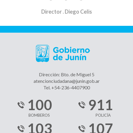
Director
. Diego Celis
Dirección: Bto. de Miguel 5
atencionciudadana@junin.gob.ar
Tel. +54-236-4407900
100
911
BOMBEROS
POLICÍA
103
107