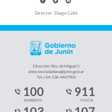
Director
. Diego Celis
Dirección: Bto. de Miguel 5
atencionciudadana@junin.gob.ar
Tel. +54-236-4407900
100
911
BOMBEROS
POLICÍA
103
107