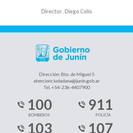
Director
. Diego Celis
Dirección: Bto. de Miguel 5
atencionciudadana@junin.gob.ar
Tel. +54-236-4407900
100
911
BOMBEROS
POLICÍA
103
107