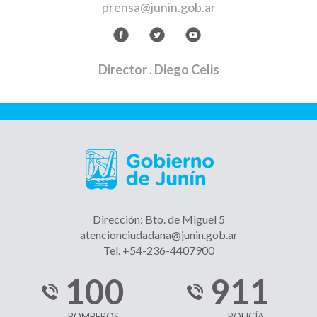
prensa@junin.gob.ar
Director
. Diego Celis
Dirección: Bto. de Miguel 5
atencionciudadana@junin.gob.ar
Tel. +54-236-4407900
100
911
BOMBEROS
POLICÍA