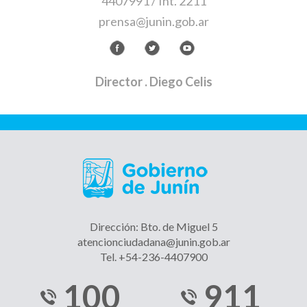
4407991 / Int. 2211
prensa@junin.gob.ar
Director
. Diego Celis
Dirección: Bto. de Miguel 5
atencionciudadana@junin.gob.ar
Tel. +54-236-4407900
100
911