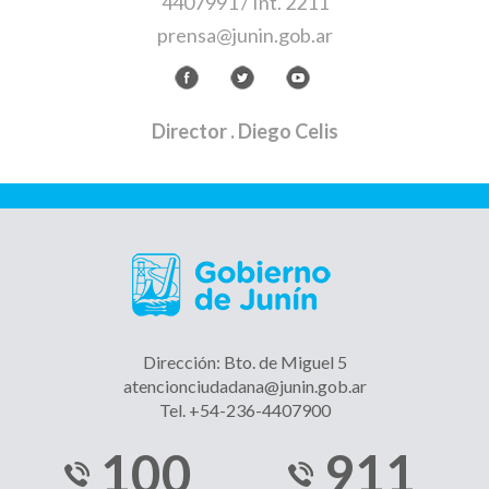
4407991 / Int. 2211
prensa@junin.gob.ar
Director
. Diego Celis
Dirección: Bto. de Miguel 5
atencionciudadana@junin.gob.ar
Tel. +54-236-4407900
100
911