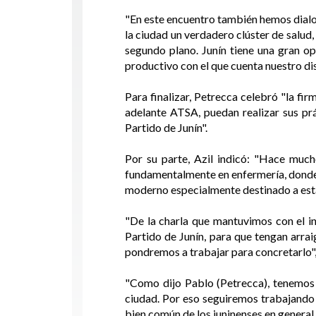
"En este encuentro también hemos dialo
la ciudad un verdadero clúster de salud
segundo plano. Junín tiene una gran op
productivo con el que cuenta nuestro dis
Para finalizar, Petrecca celebró "la fi
adelante ATSA, puedan realizar sus prá
Partido de Junín".
Por su parte, Azil indicó: "Hace muc
fundamentalmente en enfermería, donde 
moderno especialmente destinado a esta 
"De la charla que mantuvimos con el i
Partido de Junín, para que tengan arra
pondremos a trabajar para concretarlo"
"Como dijo Pablo (Petrecca), tenemos n
ciudad. Por eso seguiremos trabajando 
bien común de los juninenses en general 