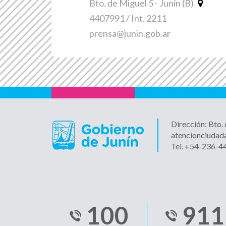
Bto. de Miguel 5 - Junín (B)
4407991 / Int. 2211
prensa@junin.gob.ar
Dirección: Bto.
atencionciudad
Tel. +54-236-
100
911