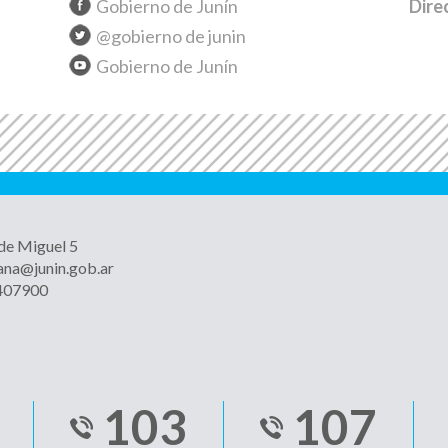
Gobierno de Junín
Dire
@gobierno de junin
Gobierno de Junín
 de Miguel 5
ana@junin.gob.ar
4407900
103
107