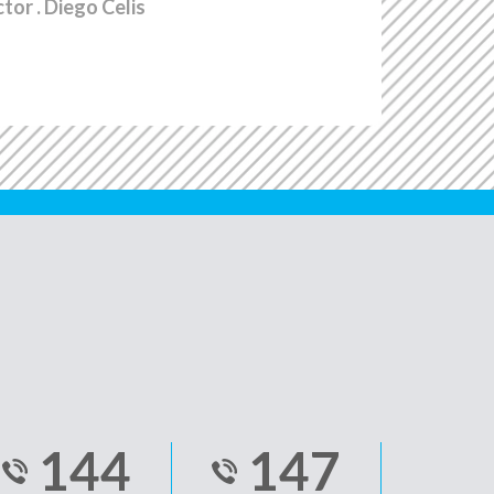
ctor
. Diego Celis
144
147