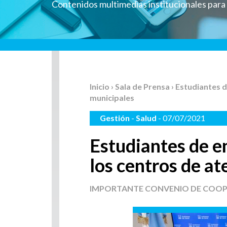
Contenidos multimedias institucionales par
Inicio
›
Sala de Prensa
› Estudiantes 
municipales
Gestión
-
Salud
- 07/07/2021
Estudiantes de e
los centros de at
IMPORTANTE CONVENIO DE COO