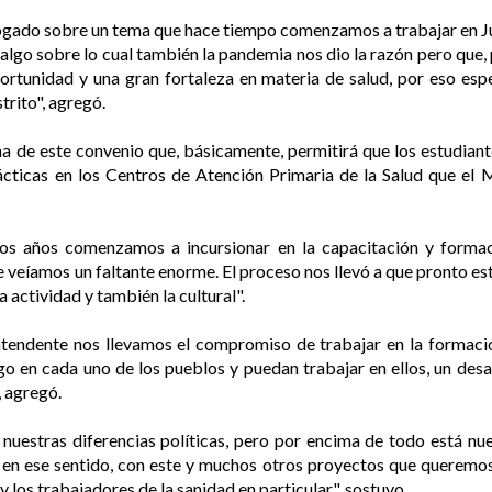
gado sobre un tema que hace tiempo comenzamos a trabajar en Juní
, algo sobre lo cual también la pandemia nos dio la razón pero que,
ortunidad y una gran fortaleza en materia de salud, por eso es
trito", agregó.
rma de este convenio que, básicamente, permitirá que los estudiant
cticas en los Centros de Atención Primaria de la Salud que el M
hos años comenzamos a incursionar en la capacitación y formaci
veíamos un faltante enorme. El proceso nos llevó a que pronto es
actividad y también la cultural".
ntendente nos llevamos el compromiso de trabajar en la formació
igo en cada uno de los pueblos y puedan trabajar en ellos, un des
, agregó.
uestras diferencias políticas, pero por encima de todo está nu
en ese sentido, con este y muchos otros proyectos que queremos 
y los trabajadores de la sanidad en particular", sostuvo.