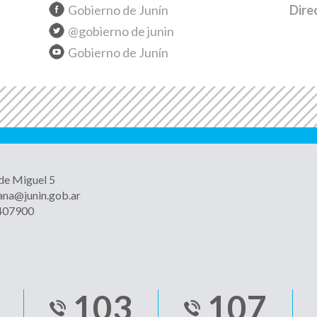
Gobierno de Junín
Dire
@gobierno de junin
Gobierno de Junín
 de Miguel 5
ana@junin.gob.ar
4407900
103
107