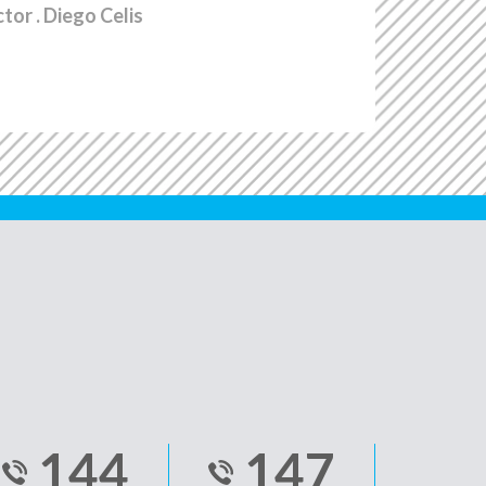
ctor
. Diego Celis
144
147