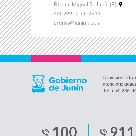
Bto. de Miguel 5 - Junín (B)
4407991 / Int. 2211
prensa@junin.gob.ar
Dirección: Bto.
atencionciudad
Tel. +54-236-
100
911