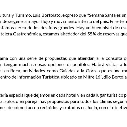
 Cultura y Turismo, Luis Bortolato, expresó que "Semana Santa es
donde se genera mayor flujo y movimiento interno del país. En este 
 estamos cerca de los destinos grandes. Hay un buen nivel de res
otelera Gastronómica, estamos alrededor del 55% de reservas qu
ma con una serie de propuestas que atiendan a la consulta d
n tengan muchas cosas opciones disponibles. Habrá visitas a l
ral en Roca, actividades como Guiadas a la Gorra que es una mo
entro de Información Turística, ubicado en Mitre 16", dijo Bortola
ería especial que dejamos en cada hotel y en cada lugar turístico p
ia, solos o en pareja; hay propuestas para todos los climas según 
mes de cómo fueron recibidos y tratados en Junín, con el objeti