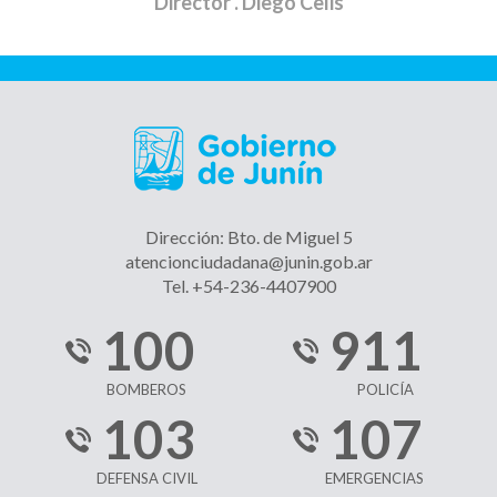
Director
. Diego Celis
Dirección: Bto. de Miguel 5
atencionciudadana@junin.gob.ar
Tel. +54-236-4407900
100
911
BOMBEROS
POLICÍA
103
107
DEFENSA CIVIL
EMERGENCIAS