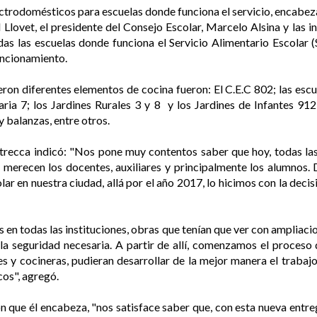
ctrodomésticos para escuelas donde funciona el servicio, encabez
 Llovet, el presidente del Consejo Escolar, Marcelo Alsina y las 
das las escuelas donde funciona el Servicio Alimentario Escolar 
uncionamiento.
eron diferentes elementos de cocina fueron: El C.E.C 802; las escu
daria 7; los Jardines Rurales 3 y 8 y los Jardines de Infantes 91
y balanzas, entre otros.
etrecca indicó: "Nos pone muy contentos saber que hoy, todas las 
merecen los docentes, auxiliares y principalmente los alumnos
olar en nuestra ciudad, allá por el año 2017, lo hicimos con la dec
 en todas las instituciones, obras que tenían que ver con ampliaci
 la seguridad necesaria. A partir de allí, comenzamos el proceso
es y cocineras, pudieran desarrollar de la mejor manera el traba
cos", agregó.
n que él encabeza, "nos satisface saber que, con esta nueva entr