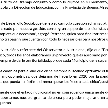
s fruto del trabajo conjunto y como lo dijimos en su momento
olar, la Dirección de Educación, con la Provincia de Buenos Aires,
 de Desarrollo Social, que tiene a su cargo, la cuestión administrat
 creado por nuestra gestión, con un gran equipo de nutricionistas 
ompleta que necesitan", agregó Petrecca, quien para finalizar resa
mo trabajan y que cuentan con todo lo necesario es para nosotros u
 en Nutrición y referente del Observatorio Nutricional, dijo que 
co, todos los años elaboramos un proyecto que es aprobado por el
empre de darle territorialidad, porque cada Municipio tiene su par
 cambios para el año que viene, siempre buscando optimizar el f
 antropométricas, que dejamos de hacerlo en 2020 por la pan
ra que pueda ser óptimo el menú que se le ofrece a cada chico", sos
mente que el estado nutricional no es consecuencia únicamente del
, aportamos nuestro granito de arena para poder mejorarlo en 
quieran"