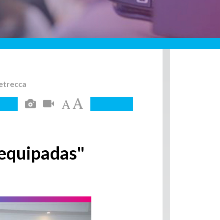
etrecca
 equipadas"