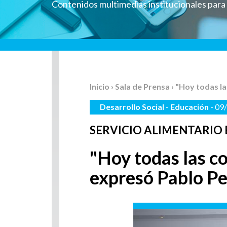
Contenidos multimedias institucionales par
Inicio
›
Sala de Prensa
› "Hoy todas l
Desarrollo Social
-
Educación
- 09
SERVICIO ALIMENTARIO
"Hoy todas las c
expresó Pablo Pe