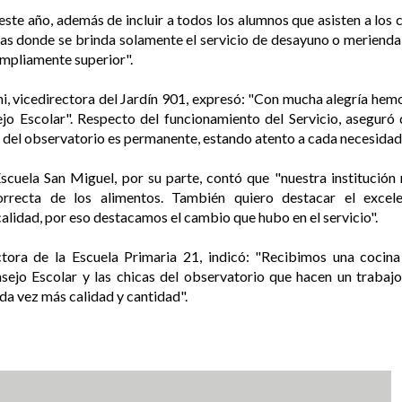
este año, además de incluir a todos los alumnos que asisten a lo
elas donde se brinda solamente el servicio de desayuno o merienda
ampliamente superior".
ni, vicedirectora del Jardín 901, expresó: "Con mucha alegría he
o Escolar". Respecto del funcionamiento del Servicio, aseguró
 del observatorio es permanente, estando atento a cada necesidad
uela San Miguel, por su parte, contó que "nuestra institución 
rrecta de los alimentos. También quiero destacar el excele
alidad, por eso destacamos el cambio que hubo en el servicio".
ectora de la Escuela Primaria 21, indicó: "Recibimos una coci
ejo Escolar y las chicas del observatorio que hacen un trabajo
ada vez más calidad y cantidad".