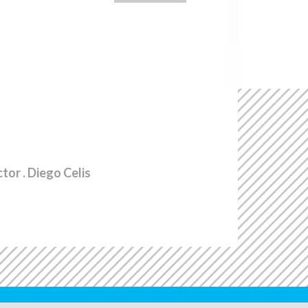
ctor
. Diego Celis