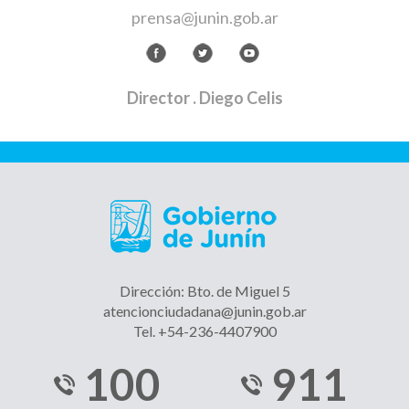
prensa@junin.gob.ar
Director
. Diego Celis
Dirección: Bto. de Miguel 5
atencionciudadana@junin.gob.ar
Tel. +54-236-4407900
100
911