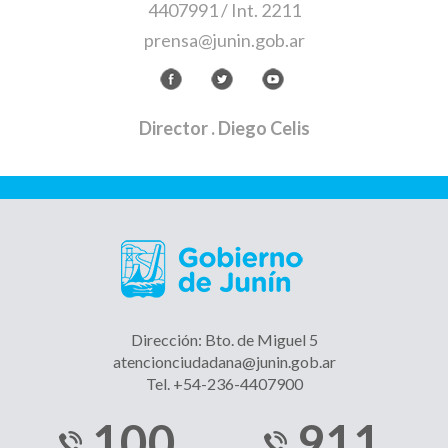
4407991 / Int. 2211
prensa@junin.gob.ar
Director
. Diego Celis
Dirección: Bto. de Miguel 5
atencionciudadana@junin.gob.ar
Tel. +54-236-4407900
100
911