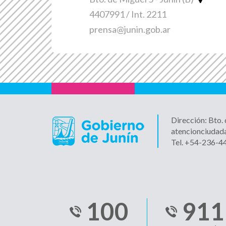
4407991 / Int. 2211
prensa@junin.gob.ar
Dirección: Bto.
atencionciudad
Tel. +54-236-
100
911