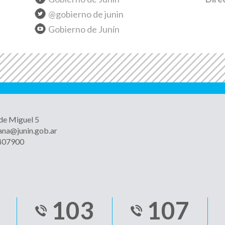
@gobierno de junin
Gobierno de Junín
 de Miguel 5
ana@junin.gob.ar
4407900
103
107