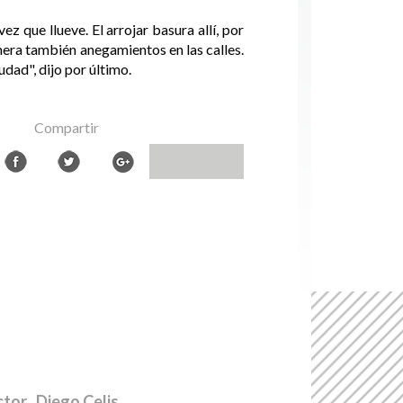
z que llueve. El arrojar basura allí, por
nera también anegamientos en las calles.
udad", dijo por último.
Compartir
ctor
. Diego Celis