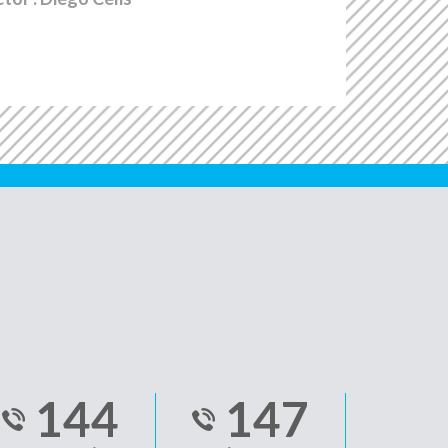
144
147