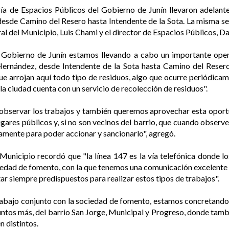
ía de Espacios Públicos del Gobierno de Junín llevaron adelant
, desde Camino del Resero hasta Intendente de la Sota. La misma
al del Municipio, Luis Chami y el director de Espacios Públicos, D
l Gobierno de Junín estamos llevando a cabo un importante opera
Hernández, desde Intendente de la Sota hasta Camino del Resero.
 arrojan aquí todo tipo de residuos, algo que ocurre periódicam
a ciudad cuenta con un servicio de recolección de residuos".
bservar los trabajos y también queremos aprovechar esta oportun
ugares públicos y, si no son vecinos del barrio, que cuando observ
tamente para poder accionar y sancionarlo", agregó.
el Municipio recordó que "la línea 147 es la vía telefónica donde 
iedad de fomento, con la que tenemos una comunicación excelente 
ar siempre predispuestos para realizar estos tipos de trabajos".
trabajo conjunto con la sociedad de fomento, estamos concretando 
ntos más, del barrio San Jorge, Municipal y Progreso, donde tamb
n distintos.