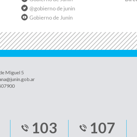
@gobierno de junin
Gobierno de Junín
 de Miguel 5
ana@junin.gob.ar
4407900
103
107