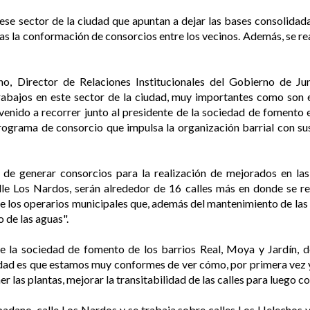
ese sector de la ciudad que apuntan a dejar las bases consolidada
tras la conformación de consorcios entre los vecinos. Además, se r
o, Director de Relaciones Institucionales del Gobierno de J
abajos en este sector de la ciudad, muy importantes como son e
nido a recorrer junto al presidente de la sociedad de fomento 
rograma de consorcio que impulsa la organización barrial con su
de generar consorcios para la realización de mejorados en las 
le Los Nardos, serán alrededor de 16 calles más en donde se re
 los operarios municipales que, además del mantenimiento de las c
 de las aguas".
de la sociedad de fomento de los barrios Real, Moya y Jardín, 
rdad es que estamos muy conformes de ver cómo, por primera vez y
r las plantas, mejorar la transitabilidad de las calles para luego c
dano, calle Los Nardos y se trabaja sobre calles Los Helechos y