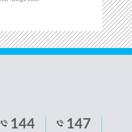
144
147