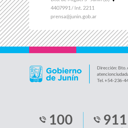
4407991 / Int. 2211
prensa@junin.gob.ar
Dirección: Bto.
atencionciudad
Tel. +54-236-
100
911