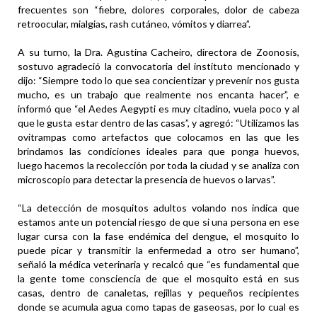
frecuentes son “fiebre, dolores corporales, dolor de cabeza
retroocular, mialgias, rash cutáneo, vómitos y diarrea”.
A su turno, la Dra. Agustina Cacheiro, directora de Zoonosis,
sostuvo agradeció la convocatoria del instituto mencionado y
dijo: “Siempre todo lo que sea concientizar y prevenir nos gusta
mucho, es un trabajo que realmente nos encanta hacer”, e
informó que “el Aedes Aegypti es muy citadino, vuela poco y al
que le gusta estar dentro de las casas”, y agregó: “Utilizamos las
ovitrampas como artefactos que colocamos en las que les
brindamos las condiciones ideales para que ponga huevos,
luego hacemos la recolección por toda la ciudad y se analiza con
microscopio para detectar la presencia de huevos o larvas”.
“La detección de mosquitos adultos volando nos indica que
estamos ante un potencial riesgo de que si una persona en ese
lugar cursa con la fase endémica del dengue, el mosquito lo
puede picar y transmitir la enfermedad a otro ser humano”,
señaló la médica veterinaria y recalcó que “es fundamental que
la gente tome consciencia de que el mosquito está en sus
casas, dentro de canaletas, rejillas y pequeños recipientes
donde se acumula agua como tapas de gaseosas, por lo cual es