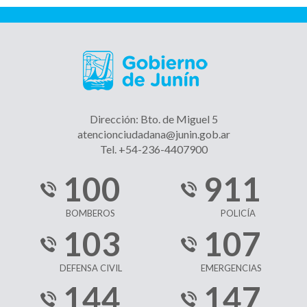
Dirección: Bto. de Miguel 5
atencionciudadana@junin.gob.ar
Tel. +54-236-4407900
100
911
BOMBEROS
POLICÍA
103
107
DEFENSA CIVIL
EMERGENCIAS
144
147