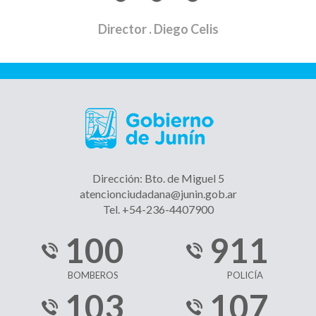
Director
. Diego Celis
Dirección: Bto. de Miguel 5
atencionciudadana@junin.gob.ar
Tel. +54-236-4407900
100
911
BOMBEROS
POLICÍA
103
107