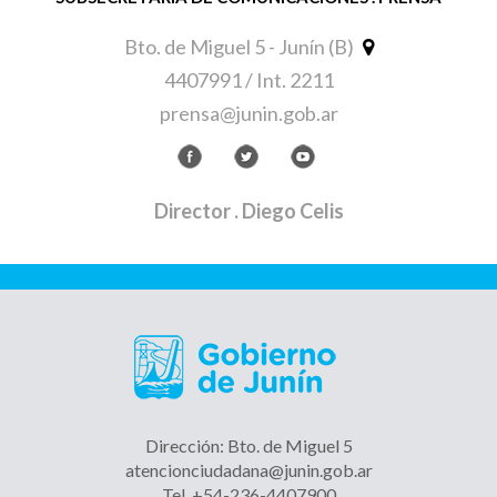
Bto. de Miguel 5 - Junín (B)
4407991 / Int. 2211
prensa@junin.gob.ar
Director
. Diego Celis
Dirección: Bto. de Miguel 5
atencionciudadana@junin.gob.ar
Tel. +54-236-4407900