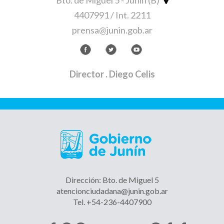
Bto. de Miguel 5 - Junín (B)
4407991 / Int. 2211
prensa@junin.gob.ar
Director
. Diego Celis
Dirección: Bto. de Miguel 5
atencionciudadana@junin.gob.ar
Tel. +54-236-4407900