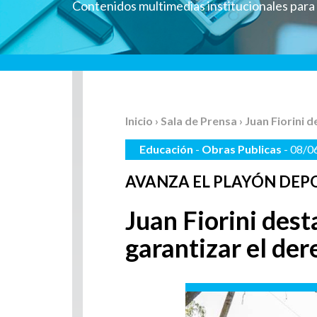
Contenidos multimedias institucionales par
Inicio
›
Sala de Prensa
› Juan Fiorini 
Educación
-
Obras Publicas
- 08/0
AVANZA EL PLAYÓN DEPO
Juan Fiorini dest
garantizar el der