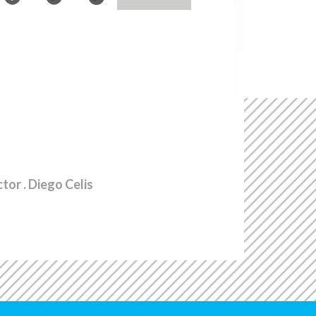
ctor
. Diego Celis