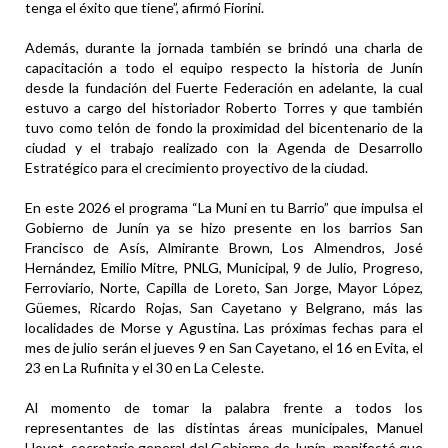
tenga el éxito que tiene”, afirmó Fiorini.
Además, durante la jornada también se brindó una charla de
capacitación a todo el equipo respecto la historia de Junín
desde la fundación del Fuerte Federación en adelante, la cual
estuvo a cargo del historiador Roberto Torres y que también
tuvo como telón de fondo la proximidad del bicentenario de la
ciudad y el trabajo realizado con la Agenda de Desarrollo
Estratégico para el crecimiento proyectivo de la ciudad.
En este 2026 el programa “La Muni en tu Barrio” que impulsa el
Gobierno de Junín ya se hizo presente en los barrios San
Francisco de Asís, Almirante Brown, Los Almendros, José
Hernández, Emilio Mitre, PNLG, Municipal, 9 de Julio, Progreso,
Ferroviario, Norte, Capilla de Loreto, San Jorge, Mayor López,
Güemes, Ricardo Rojas, San Cayetano y Belgrano, más las
localidades de Morse y Agustina. Las próximas fechas para el
mes de julio serán el jueves 9 en San Cayetano, el 16 en Evita, el
23 en La Rufinita y el 30 en La Celeste.
Al momento de tomar la palabra frente a todos los
representantes de las distintas áreas municipales, Manuel
Llovet, secretario general del Gobierno de Junín, manifestó que