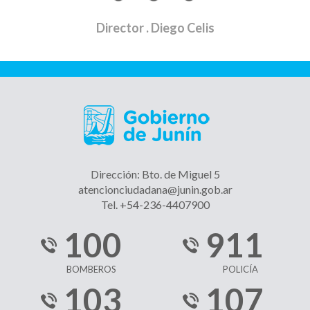
Director
. Diego Celis
Dirección: Bto. de Miguel 5
atencionciudadana@junin.gob.ar
Tel. +54-236-4407900
100
911
BOMBEROS
POLICÍA
103
107