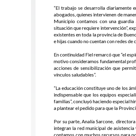
“El trabajo se desarrolla diariamente 
abogados, quienes intervienen de manera
Municipio contamos con una guardia a
situación que requiere intervención”, ex
existentes en toda la provincia de Buenos
e hijas cuando no cuentan con redes de c
En continuidad Fiel remarcó que “el espí
motivo consideramos fundamental profund
acciones de sensibilización que permi
vínculos saludables”.
“La educación constituye uno de los ám
indispensable que los equipos especial
familias”, concluyó haciendo especial hi
a plantear el pedido para que la Provinci
Por su parte, Analía Sarcone, directora 
integran la red municipal de asistencia
contamos con muchos recursos para pod