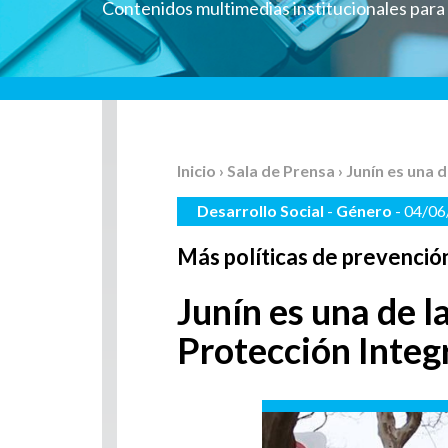
Contenidos multimedias institucionales par
Inicio
›
Sala de Prensa
› Junín es una
Desarrollo Social
-
Género
- 04/0
Más políticas de prevenció
Junín es una de 
Protección Integr