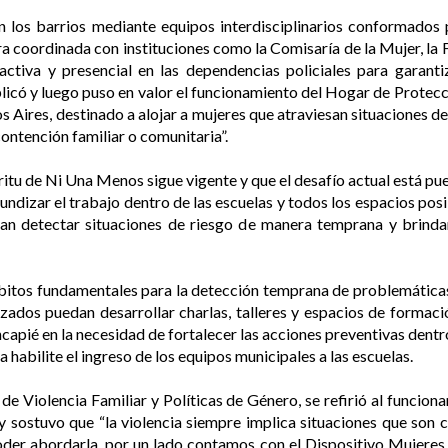
en los barrios mediante equipos interdisciplinarios conformados 
 coordinada con instituciones como la Comisaría de la Mujer, la Fis
ctiva y presencial en las dependencias policiales para garanti
plicó y luego puso en valor el funcionamiento del Hogar de Protecció
 Aires, destinado a alojar a mujeres que atraviesan situaciones de 
ontención familiar o comunitaria”.
ritu de Ni Una Menos sigue vigente y que el desafío actual está pue
izar el trabajo dentro de las escuelas y todos los espacios posi
tan detectar situaciones de riesgo de manera temprana y brinda
bitos fundamentales para la detección temprana de problemáticas v
izados puedan desarrollar charlas, talleres y espacios de formaci
ncapié en la necesidad de fortalecer las acciones preventivas dentro
a habilite el ingreso de los equipos municipales a las escuelas.
de Violencia Familiar y Políticas de Género, se refirió al funcion
 y sostuvo que “la violencia siempre implica situaciones que son
er abordarla, por un lado contamos con el Dispositivo Mujeres, 