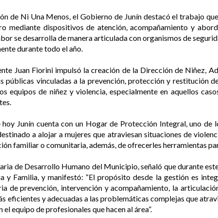
 de Ni Una Menos, el Gobierno de Junín destacó el trabajo que 
ero mediante dispositivos de atención, acompañamiento y abord
abor se desarrolla de manera articulada con organismos de seguridad
nente durante todo el año.
ente Juan Fiorini impulsó la creación de la Dirección de Niñez, Ad
icas públicas vinculadas a la prevención, protección y restitución 
los equipos de niñez y violencia, especialmente en aquellos caso
tes.
 hoy Junín cuenta con un Hogar de Protección Integral, uno de lo
stinado a alojar a mujeres que atraviesan situaciones de violencia
ón familiar o comunitaria, además, de ofrecerles herramientas para
taria de Desarrollo Humano del Municipio, señaló que durante est
 y Familia, y manifestó: “El propósito desde la gestión es integr
a de prevención, intervención y acompañamiento, la articulación 
ás eficientes y adecuadas a las problemáticas complejas que atra
l equipo de profesionales que hacen al área”.