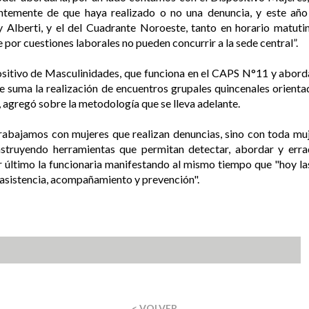
ientemente de que haya realizado o no una denuncia, y este año
y Alberti, y el del Cuadrante Noroeste, tanto en horario matuti
e por cuestiones laborales no pueden concurrir a la sede central”.
ositivo de Masculinidades, que funciona en el CAPS N°11 y abord
se suma la realización de encuentros grupales quincenales orient
 agregó sobre la metodología que se lleva adelante.
rabajamos con mujeres que realizan denuncias, sino con toda mu
onstruyendo herramientas que permitan detectar, abordar y errad
 último la funcionaria manifestando al mismo tiempo que "hoy las
e asistencia, acompañamiento y prevención".
< VOLVER