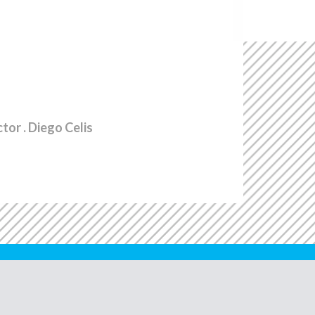
ctor
. Diego Celis