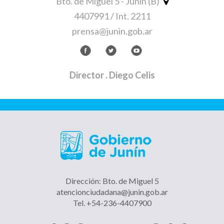
Bto. de Miguel 5 - Junín (B)
4407991 / Int. 2211
prensa@junin.gob.ar
Director
. Diego Celis
Dirección: Bto. de Miguel 5
atencionciudadana@junin.gob.ar
Tel. +54-236-4407900