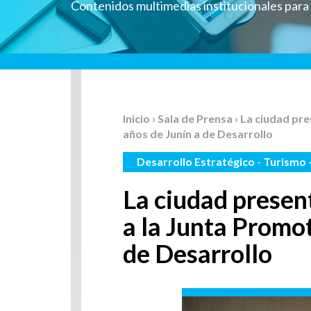
Contenidos multimedias institucionales par
Inicio
›
Sala de Prensa
› La ciudad pr
años de Junín a de Desarrollo
Desarrollo Estratégico
-
Turismo
La ciudad present
a la Junta Promot
de Desarrollo