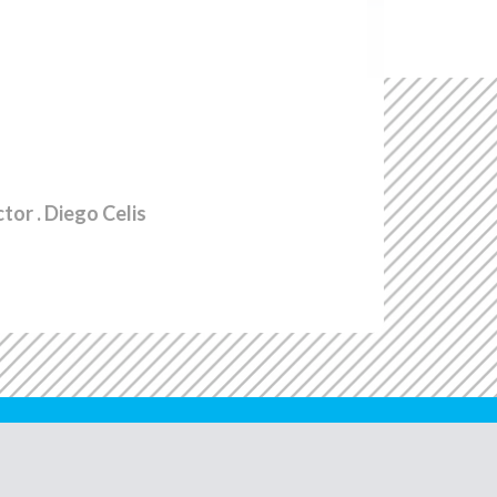
ctor
. Diego Celis