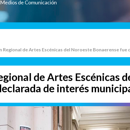
a Medios de Comunicación
n Regional de Artes Escénicas del Noroeste Bonaerense fue d
gional de Artes Escénicas d
eclarada de interés municip