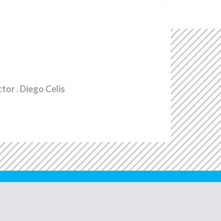
ctor
. Diego Celis