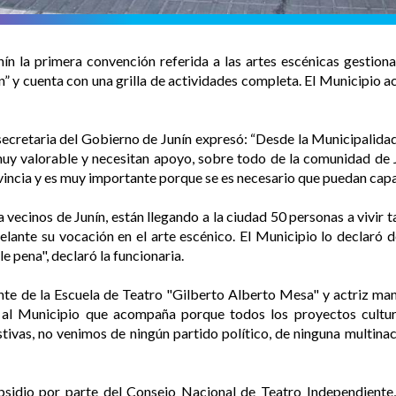
nín la primera convención referida a las artes escénicas gestiona
lón” y cuenta con una grilla de actividades completa. El Municipio
ecretaria del Gobierno de Junín expresó: “Desde la Municipalidad 
uy valorable y necesitan apoyo, sobre todo de la comunidad de J
vincia y es muy importante porque se es necesario que puedan capa
 vecinos de Junín, están llegando a la ciudad 50 personas a vivir t
elante su vocación en el arte escénico. El Municipio lo declaró 
 pena", declaró la funcionaria.
nte de la Escuela de Teatro "Gilberto Alberto Mesa" y actriz mani
 al Municipio que acompaña porque todos los proyectos cultu
ivas, no venimos de ningún partido político, de ninguna multinac
idio por parte del Consejo Nacional de Teatro Independiente, 