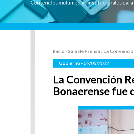
Contenidos multimedias institucionales par
Inicio
›
Sala de Prensa
› La Convenció
Gobierno
- 09/05/2022
La Convención Re
Bonaerense fue d