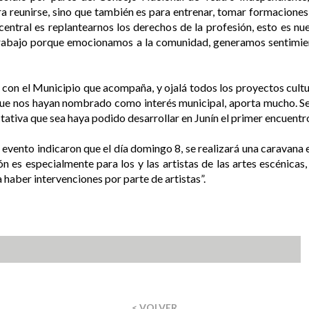
ra reunirse, sino que también es para entrenar, tomar formacione
a central es replantearnos los derechos de la profesión, esto es n
de trabajo porque emocionamos a la comunidad, generamos sentimie
s con el Municipio que acompaña, y ojalá todos los proyectos cult
que nos hayan nombrado como interés municipal, aporta mucho. Se
ctativa que sea haya podido desarrollar en Junín el primer encuentro
e evento indicaron que el día domingo 8, se realizará una caravana 
ión es especialmente para los y las artistas de las artes escénica
a haber intervenciones por parte de artistas”.
< VOLVER