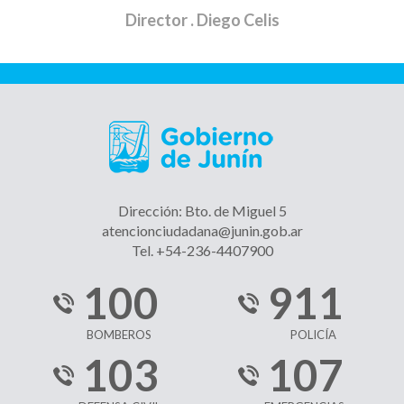
Director
. Diego Celis
Dirección: Bto. de Miguel 5
atencionciudadana@junin.gob.ar
Tel. +54-236-4407900
100
911
BOMBEROS
POLICÍA
103
107