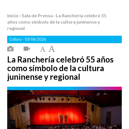
Inicio
›
Sala de Prensa
› La Ranchería celebró 55
años como símbolo de la cultura juninense y
regional
Cultura
- 03/06/2026
La Ranchería celebró 55 años
como símbolo de la cultura
juninense y regional