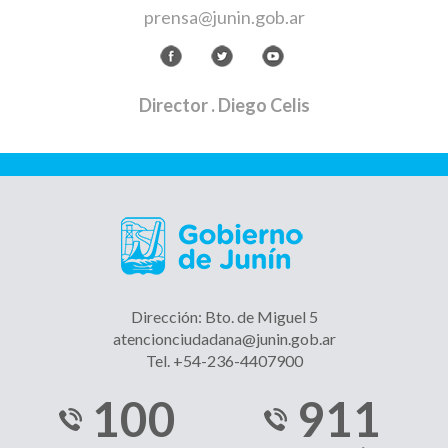
prensa@junin.gob.ar
Director
. Diego Celis
Dirección: Bto. de Miguel 5
atencionciudadana@junin.gob.ar
Tel. +54-236-4407900
100
911