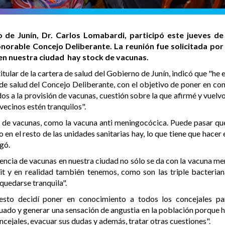
o de Junín, Dr. Carlos Lomabardi, participó este jueves de
onorable Concejo Deliberante. La reunión fue solicitada por
 en nuestra ciudad hay stock de vacunas.
 titular de la cartera de salud del Gobierno de Junín, indicó que "h
 de salud del Concejo Deliberante, con el objetivo de poner en co
dos a la provisión de vacunas, cuestión sobre la que afirmé y vuelv
vecinos estén tranquilos".
 de vacunas, como la vacuna anti meningocócica. Puede pasar que 
o en el resto de las unidades sanitarias hay, lo que tiene que hacer
egó.
encia de vacunas en nuestra ciudad no sólo se da con la vacuna me
it y en realidad también tenemos, como son las triple bacterian
 quedarse tranquila".
 esto decidí poner en conocimiento a todos los concejales p
ado y generar una sensación de angustia en la población porque hoy
cejales, evacuar sus dudas y además, tratar otras cuestiones".