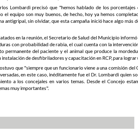
arlos Lombardi precisó que "hemos hablado de los porcentajes
odo el equipo son muy buenos, de hecho, hoy ya hemos completad
na antigripal, sin olvidar, que esta campaña inició hace algo más 
tratados en la reunión, el Secretario de Salud del Municipio inform
ras con probabilidad de rabia, el cual cuenta con la intervenció
to permanente del paciente y el animal que produce la morded
on instalación de desfibriladores y capacitación en RCP, para logra
, sostuvo que "siempre que un funcionario viene a una comisión del
versadas, en este caso, inéditamente fue el Dr. Lombardi quien so
miento a los concejales en varios temas. Desde el Concejo esta
temas muy importantes".