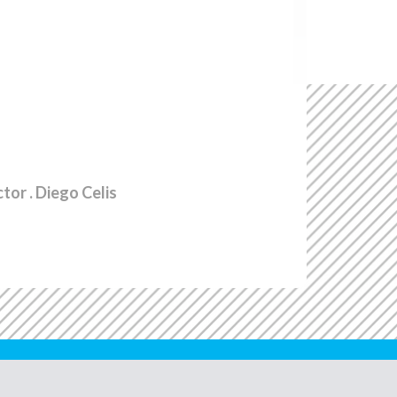
ctor
. Diego Celis