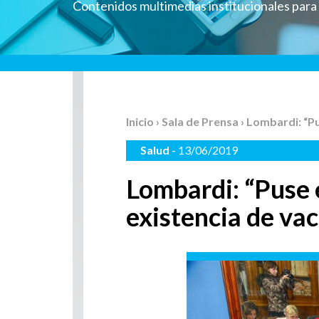
Contenidos multimedias institucionales par
Inicio
›
Sala de Prensa
› Lombardi: “P
Salud
- 13/06/2019
Lombardi: “Puse 
existencia de va