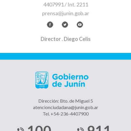
4407991 / Int. 2211
prensa@junin.gob.ar
Director
. Diego Celis
Dirección: Bto. de Miguel 5
atencionciudadana@junin.gob.ar
Tel. +54-236-4407900
100
911