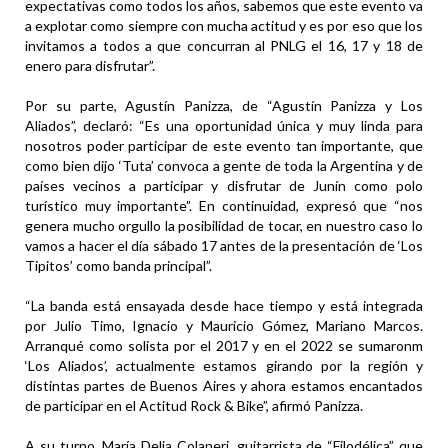
expectativas como todos los años, sabemos que este evento va
a explotar como siempre con mucha actitud y es por eso que los
invitamos a todos a que concurran al PNLG el 16, 17 y 18 de
enero para disfrutar”.
Por su parte, Agustín Panizza, de “Agustín Panizza y Los
Aliados”, declaró: “Es una oportunidad única y muy linda para
nosotros poder participar de este evento tan importante, que
como bien dijo ‘Tuta’ convoca a gente de toda la Argentina y de
países vecinos a participar y disfrutar de Junín como polo
turístico muy importante”. En continuidad, expresó que “nos
genera mucho orgullo la posibilidad de tocar, en nuestro caso lo
vamos a hacer el día sábado 17 antes de la presentación de ‘Los
Tipitos’ como banda principal”.
“La banda está ensayada desde hace tiempo y está integrada
por Julio Timo, Ignacio y Mauricio Gómez, Mariano Marcos.
Arranqué como solista por el 2017 y en el 2022 se sumaronm
‘Los Aliados’, actualmente estamos girando por la región y
distintas partes de Buenos Aires y ahora estamos encantados
de participar en el Actitud Rock & Bike”, afirmó Panizza.
A su turno, María Delia Colaneri, guitarrista de “Filodélica” que