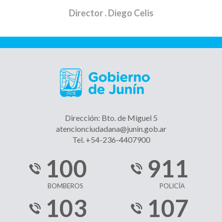
Director
. Diego Celis
Dirección: Bto. de Miguel 5
atencionciudadana@junin.gob.ar
Tel. +54-236-4407900
100
911
BOMBEROS
POLICÍA
103
107