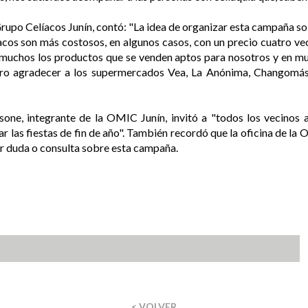
upo Celíacos Junín, contó: "La idea de organizar esta campaña soli
cos son más costosos, en algunos casos, con un precio cuatro v
uchos los productos que se venden aptos para nosotros y en muc
ro agradecer a los supermercados Vea, La Anónima, Changomás
ssone, integrante de la OMIC Junín, invitó a "todos los vecinos a
ar las fiestas de fin de año". También recordó que la oficina de l
uier duda o consulta sobre esta campaña.
< VOLVER