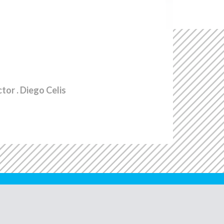
ctor
. Diego Celis