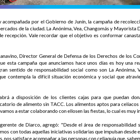
 acompañada por el Gobierno de Junín, la campaña de recolecci
mercados de la ciudad. La Anónima, Vea, Changomás y Mayorista D
 de recepción. Vale recordar que el objetivo es conformar canas
 Scanavino, Director General de Defensa de los Derechos de los 
r que esta campaña que anunciamos hace unos días es hoy una re
ran sentido de responsabilidad social como son La Anónima, V
ue contempla la difícil situación económica y social que atrav
brá a disposición de los clientes cajas para que puedan don
icatorio de alimento sin TACC. Los alimentos aptos para celíacos 
 vamos a estar colaborando con ellosen las fiestas, lo cual es muy 
gerente de Diarco, agregó: "Desde el área de responsabilidad s
s con todas aquellas iniciativas solidarias que impulsan desde el
, nos satisface acompañar a las personas con celiaquía que, sabe