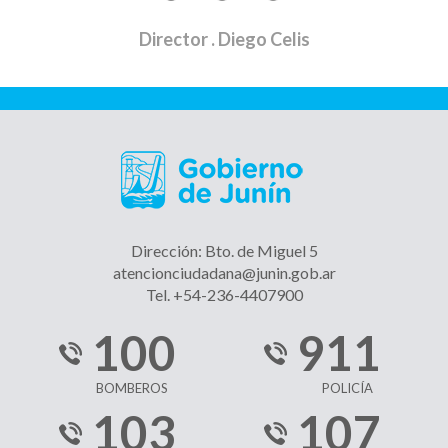
Director
. Diego Celis
Dirección: Bto. de Miguel 5
atencionciudadana@junin.gob.ar
Tel. +54-236-4407900
100
911
BOMBEROS
POLICÍA
103
107