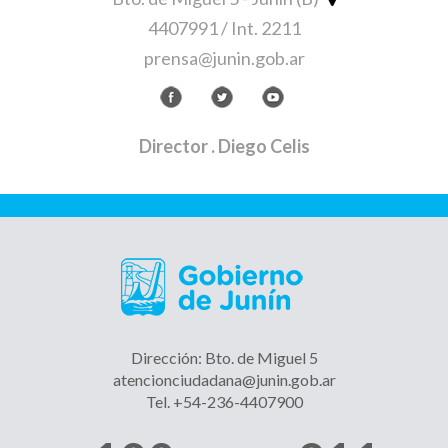
4407991 / Int. 2211
prensa@junin.gob.ar
Director
. Diego Celis
Dirección: Bto. de Miguel 5
atencionciudadana@junin.gob.ar
Tel. +54-236-4407900