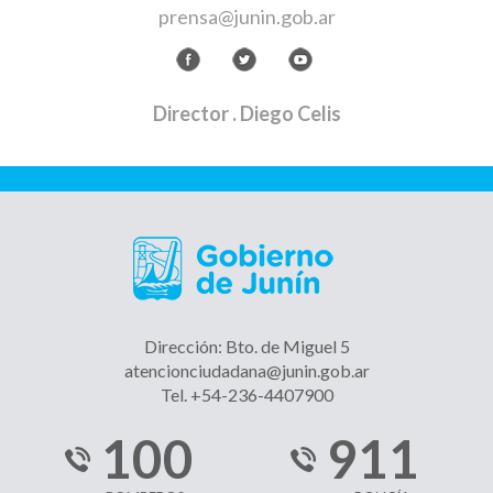
prensa@junin.gob.ar
Director
. Diego Celis
Dirección: Bto. de Miguel 5
atencionciudadana@junin.gob.ar
Tel. +54-236-4407900
100
911