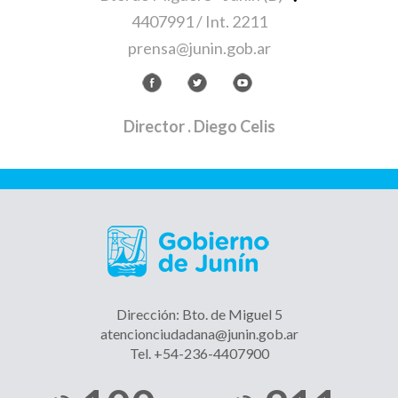
4407991 / Int. 2211
prensa@junin.gob.ar
Director
. Diego Celis
Dirección: Bto. de Miguel 5
atencionciudadana@junin.gob.ar
Tel. +54-236-4407900