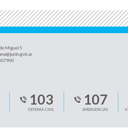
 de Miguel 5
ana@junin.gob.ar
4407900
103
107
DEFENSA CIVIL
EMERGENCIAS
V