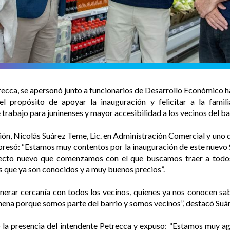
trecca, se apersonó junto a funcionarios de Desarrollo Económico ha
l propósito de apoyar la inauguración y felicitar a la fami
rabajo para juninenses y mayor accesibilidad a los vecinos del ba
ación, Nicolás Suárez Teme, Lic. en Administración Comercial y uno
xpresó: “Estamos muy contentos por la inauguración de este nuevo 
oyecto nuevo que comenzamos con el que buscamos traer a todos 
s que ya son conocidos y a muy buenos precios”.
nerar cercanía con todos los vecinos, quienes ya nos conocen sab
mena porque somos parte del barrio y somos vecinos”, destacó Suá
 la presencia del intendente Petrecca y expuso: “Estamos muy a