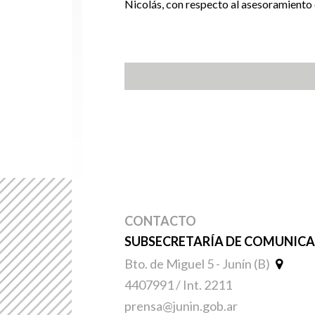
Nicolás, con respecto al asesoramiento e
CONTACTO
SUBSECRETARÍA DE COMUNICAC
Bto. de Miguel 5 - Junín (B)
4407991 / Int. 2211
prensa@junin.gob.ar