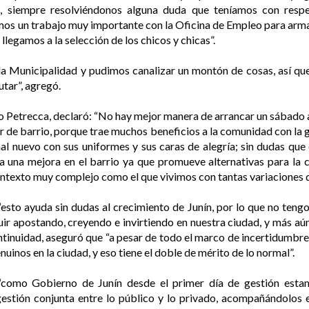
 siempre resolviéndonos alguna duda que teníamos con respect
imos un trabajo muy importante con la Oficina de Empleo para armar
legamos a la selección de los chicos y chicas”.
la Municipalidad y pudimos canalizar un montón de cosas, así q
tar”, agregó.
lo Petrecca, declaró: “No hay mejor manera de arrancar un sábado
r de barrio, porque trae muchos beneficios a la comunidad con la
nal nuevo con sus uniformes y sus caras de alegría; sin dudas que e
ca una mejora en el barrio ya que promueve alternativas para la
 contexto muy complejo como el que vivimos con tantas variaciones d
“esto ayuda sin dudas al crecimiento de Junín, por lo que no ten
guir apostando, creyendo e invirtiendo en nuestra ciudad, y más aú
ntinuidad, aseguró que “a pesar de todo el marco de incertidumbr
inos en la ciudad, y eso tiene el doble de mérito de lo normal”.
e “como Gobierno de Junín desde el primer día de gestión est
gestión conjunta entre lo público y lo privado, acompañándolos