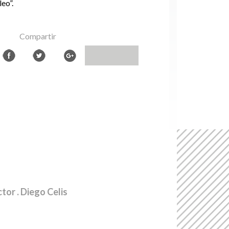
eo”.
Compartir
ctor
. Diego Celis