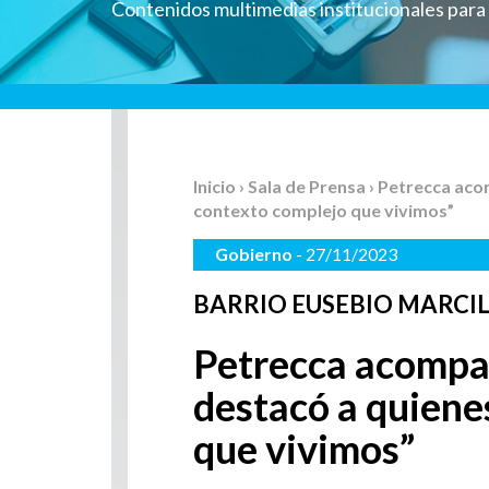
Contenidos multimedias institucionales par
Inicio
›
Sala de Prensa
› Petrecca aco
contexto complejo que vivimos”
Gobierno
- 27/11/2023
BARRIO EUSEBIO MARCI
Petrecca acompañ
destacó a quiene
que vivimos”