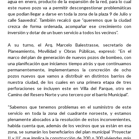
agua en enero, producto de la expansión de la red, para lo cual
este nuevo pozo va a permitir descongestionar problemáticas
que podían llegar a darse en toda la zona de la plaza 9 de Julio y
calle Saavedra”. También recalcó que “queremos que la ciudad
crezca de forma ordenada, acompañar ese crecimiento con
inversión y dotar de un buen servicio a todos los vecinos”.
A su turno, el Arq. Marcelo Balestrasse, secretario de
Planeamiento, Movilidad y Obras Públicas, expresó: “En el
marco del plan de generación de nuevos pozos de bombeo, con
una planificación que iniciamos tiempo atrás y que continuamos
permanentemente, implementamos la concreción de ocho
pozos nuevos que vamos a distribuir en distintos barrios de
nuestra ciudad, de los cuales en una primera etapa de tres
perforaciones se incluyen este en Villa del Parque, otro en
Camino del Resero Norte y uno tercero por el barrio Municipal”.
“Sabemos que tenemos problemas en el suministro de este
servicio en toda la zona del cuadrante noroeste, y estamos
plenamente abocados a la resolución de estos inconvenientes,
habida cuenta que, además de los vecinos que ya están en esa
zona, se sumarán los beneficiarios del plan municipal ‘Proyectar
II y III’ que implica la construcción de 200 o 300 viviendas más