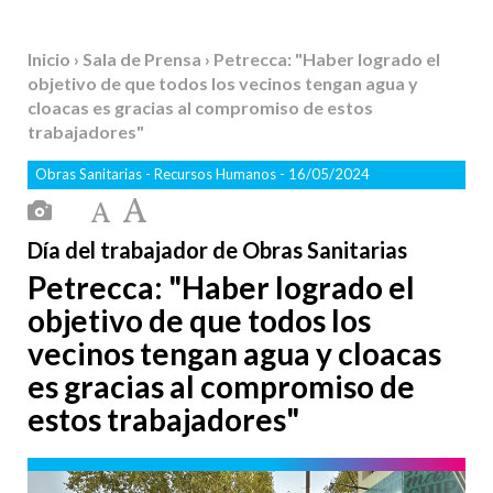
Inicio
›
Sala de Prensa
› Petrecca: "Haber logrado el
objetivo de que todos los vecinos tengan agua y
cloacas es gracias al compromiso de estos
trabajadores"
Obras Sanitarias
-
Recursos Humanos
- 16/05/2024
Día del trabajador de Obras Sanitarias
Petrecca: "Haber logrado el
objetivo de que todos los
vecinos tengan agua y cloacas
es gracias al compromiso de
estos trabajadores"