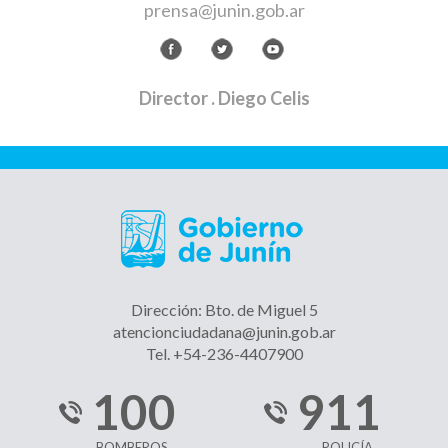
prensa@junin.gob.ar
Director
. Diego Celis
Dirección: Bto. de Miguel 5
atencionciudadana@junin.gob.ar
Tel. +54-236-4407900
100
911
BOMBEROS
POLICÍA