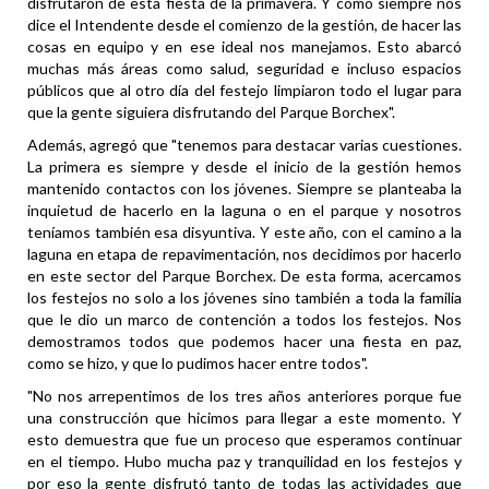
disfrutaron de esta fiesta de la primavera. Y como siempre nos
dice el Intendente desde el comienzo de la gestión, de hacer las
cosas en equipo y en ese ideal nos manejamos. Esto abarcó
muchas más áreas como salud, seguridad e incluso espacios
públicos que al otro día del festejo limpiaron todo el lugar para
que la gente siguiera disfrutando del Parque Borchex".
Además, agregó que "tenemos para destacar varias cuestiones.
La primera es siempre y desde el inicio de la gestión hemos
mantenido contactos con los jóvenes. Siempre se planteaba la
inquietud de hacerlo en la laguna o en el parque y nosotros
teníamos también esa disyuntiva. Y este año, con el camino a la
laguna en etapa de repavimentación, nos decidimos por hacerlo
en este sector del Parque Borchex. De esta forma, acercamos
los festejos no solo a los jóvenes sino también a toda la familia
que le dio un marco de contención a todos los festejos. Nos
demostramos todos que podemos hacer una fiesta en paz,
como se hizo, y que lo pudimos hacer entre todos".
"No nos arrepentimos de los tres años anteriores porque fue
una construcción que hicimos para llegar a este momento. Y
esto demuestra que fue un proceso que esperamos continuar
en el tiempo. Hubo mucha paz y tranquilidad en los festejos y
por eso la gente disfrutó tanto de todas las actividades que