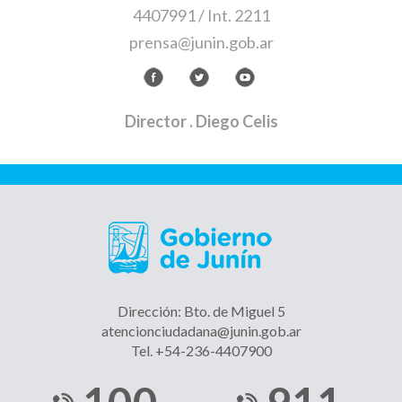
4407991 / Int. 2211
prensa@junin.gob.ar
Director
. Diego Celis
Dirección: Bto. de Miguel 5
atencionciudadana@junin.gob.ar
Tel. +54-236-4407900