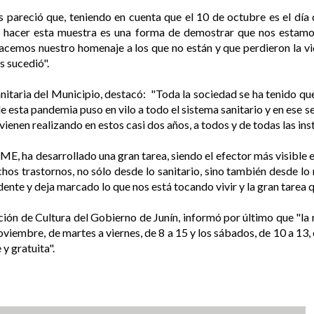
s pareció que, teniendo en cuenta que el 10 de octubre es el día
l, hacer esta muestra es una forma de demostrar que nos estam
hacemos nuestro homenaje a los que no están y que perdieron la vid
s sucedió".
sanitaria del Municipio, destacó: "Toda la sociedad se ha tenido q
e esta pandemia puso en vilo a todo el sistema sanitario y en ese 
ienen realizando en estos casi dos años, a todos y de todas las inst
AME, ha desarrollado una gran tarea, siendo el efector más visible
hos trastornos, no sólo desde lo sanitario, sino también desde lo
ente y deja marcado lo que nos está tocando vivir y la gran tarea que
ción de Cultura del Gobierno de Junín, informó por último que "la
noviembre, de martes a viernes, de 8 a 15 y los sábados, de 10 a 1
y gratuita".