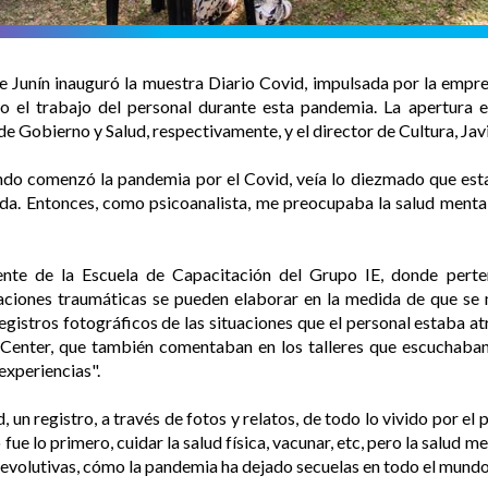
e Junín inauguró la muestra Diario Covid, impulsada por la empre
do el trabajo del personal durante esta pandemia. La apertura
 Gobierno y Salud, respectivamente, y el director de Cultura, Javi
ando comenzó la pandemia por el Covid, veía lo diezmado que est
da. Entonces, como psicoanalista, me preocupaba la salud mental 
nte de la Escuela de Capacitación del Grupo IE, donde perte
aciones traumáticas se pueden elaborar en la medida de que se 
egistros fotográficos de las situaciones que el personal estaba atr
l Center, que también comentaban en los talleres que escuchaban 
experiencias".
, un registro, a través de fotos y relatos, de todo lo vivido por el
fue lo primero, cuidar la salud física, vacunar, etc, pero la salud 
 evolutivas, cómo la pandemia ha dejado secuelas en todo el mundo