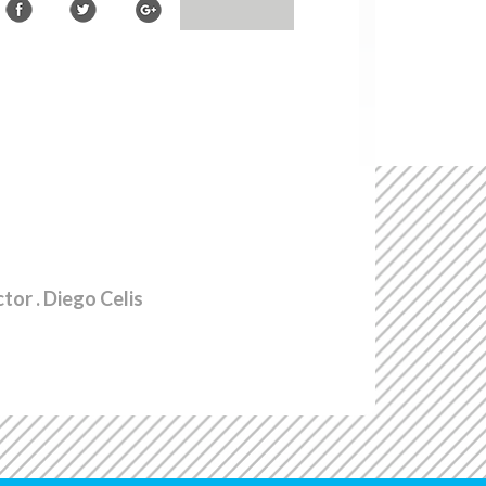
ctor
. Diego Celis