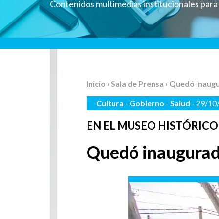
Contenidos multimedias institucionales par
Inicio
›
Sala de Prensa
› Quedó inaugu
Cultura
-
Gobierno
-
Salud
- 29/10
EN EL MUSEO HISTÓRICO
Quedó inaugurada